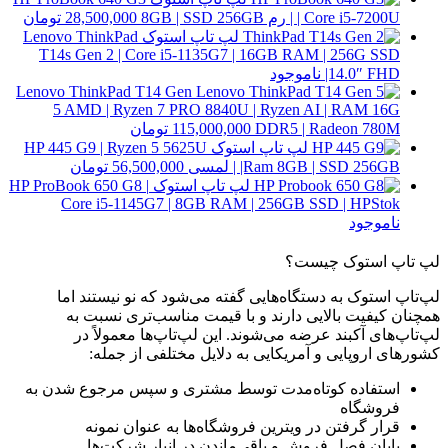
| Core i5-7200U | رم 8GB | SSD 256GB
28,500,000
تومان
لپ تاپ استوک Lenovo ThinkPad
T14s Gen 2 | Core i5-1135G7 | 16GB RAM | 256G SSD
|14.0″ FHD
ناموجود
Lenovo ThinkPad T14 Gen
5 AMD | Ryzen 7 PRO 8840U | Ryzen AI | RAM 16G
DDR5 | Radeon 780M
115,000,000
تومان
لپ تاپ استوک HP 445 G9 | Ryzen 5 5625U
|Ram 8GB | SSD 256GB | لمسی
56,500,000
تومان
لپ تاپ استوک HP ProBook 650 G8 |
Core i5-1145G7 | 8GB RAM | 256GB SSD | HPStok
ناموجود
لپ تاپ استوک چیست؟
لپ‌تاپ استوک به دستگاه‌هایی گفته می‌شود که نو نیستند اما
همچنان کیفیت بالایی دارند و با قیمت مناسب‌تری نسبت به
لپ‌تاپ‌های آکبند عرضه می‌شوند. این لپ‌تاپ‌ها معمولاً در
کشورهای اروپایی و آمریکایی به دلایل مختلفی از جمله:
استفاده کوتاه‌مدت توسط مشتری و سپس مرجوع شدن به
فروشگاه
قرار گرفتن در ویترین فروشگاه‌ها به عنوان نمونه
پایان فصل فروش و باقی‌ماندن در انبار شرکت‌ها