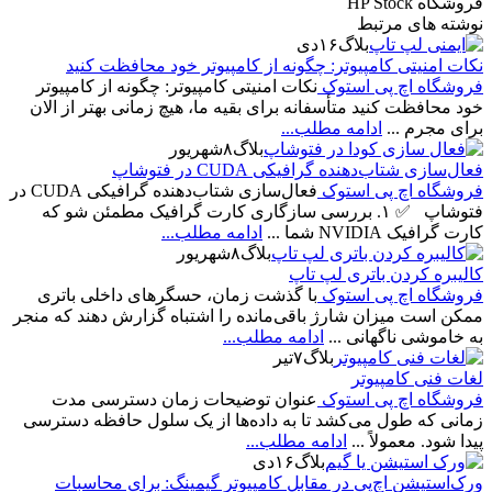
فروشگاه HP Stock
نوشته های مرتبط
بلاگ
۱۶
دی
نکات امنیتی کامپیوتر: چگونه از کامپیوتر خود محافظت کنید
فروشگاه اچ پی استوک
نکات امنیتی کامپیوتر: چگونه از کامپیوتر
خود محافظت کنید متأسفانه برای بقیه ما، هیچ زمانی بهتر از الان
برای مجرم ...
ادامه مطلب...
بلاگ
۸
شهریور
فعال‌سازی شتاب‌دهنده گرافیکی CUDA در فتوشاپ
فروشگاه اچ پی استوک
فعال‌سازی شتاب‌دهنده گرافیکی CUDA در
فتوشاپ ✅ ۱. بررسی سازگاری کارت گرافیک مطمئن شو که
کارت گرافیک NVIDIA شما ...
ادامه مطلب...
بلاگ
۸
شهریور
کالیبره کردن باتری لپ تاپ
فروشگاه اچ پی استوک
با گذشت زمان، حسگرهای داخلی باتری
ممکن است میزان شارژ باقی‌مانده را اشتباه گزارش دهند که منجر
به خاموشی ناگهانی ...
ادامه مطلب...
بلاگ
۷
تیر
لغات فنی کامپیوتر
فروشگاه اچ پی استوک
عنوان توضیحات زمان دسترسی مدت
زمانی که طول می‌کشد تا به داده‌ها از یک سلول حافظه دسترسی
پیدا شود. معمولاً ...
ادامه مطلب...
بلاگ
۱۶
دی
ورک‌استیشن اچ‌پی در مقابل کامپیوتر گیمینگ: برای محاسبات