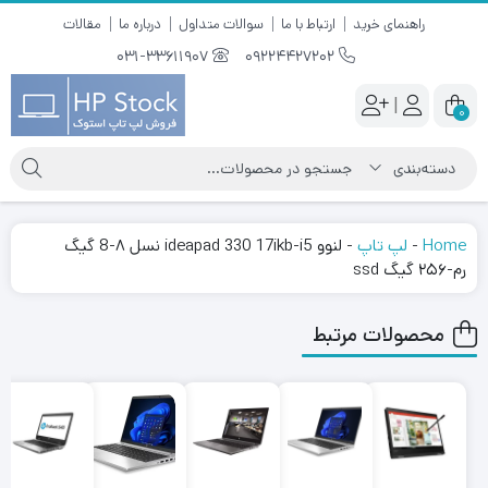
راهنمای خرید
ارتباط با ما
سوالات متداول
درباره ما
مقالات
031-33611907
09224427202
|
0
Home
-
لپ تاپ
-
لنوو ideapad 330 17ikb-i5 نسل ۸-8 گیگ
رم-۲۵۶ گیگ ssd
محصولات مرتبط