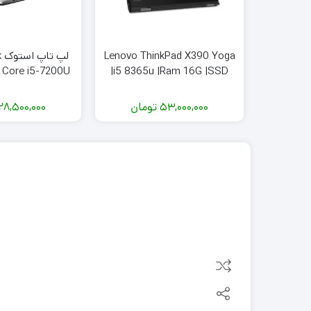
Lenovo ThinkPad X390 Yoga
ل
|i5 8365u |Ram 16G |SSD
 SSD 256GB
256G| Sim card|Pen
53,000,000
تومان
28,500,000