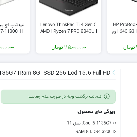
پ تاپ استوک HP ProBook
Lenovo ThinkPad T14 Gen 5
640 G3 | Core i5-7200U | رم
AMD | Ryzen 7 PRO 8840U |
X 6G 3060 |
Ryzen AI | RAM 16G DDR5 |
8GB |
e 512G
Radeon 780M
تومان
115,000,000
تومان
,000,000
135G7 |Ram 8G| SSD 256|Lcd 15.6 Full HD
ضمانت برگشت وجه در صورت عدم رضایت
ویژگی های محصول:
Cpu i5 1135G7:
نسل 11
RAM 8 DDR4 3200