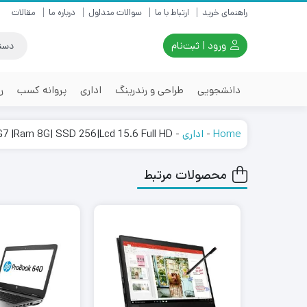
راهنمای خرید
ارتباط با ما
سوالات متداول
درباره ما
مقالات
ورود | ثبت‌نام
دانشجویی
طراحی و رندرینگ
اداری
پروانه کسب
ر
Home
-
اداری
-
7 |Ram 8G| SSD 256|Lcd 15.6 Full HD
محصولات مرتبط