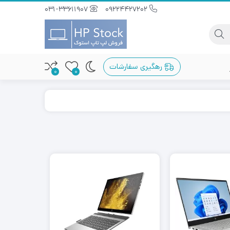
031-33611907
09224427202
رهگیری سفارشات
0
0