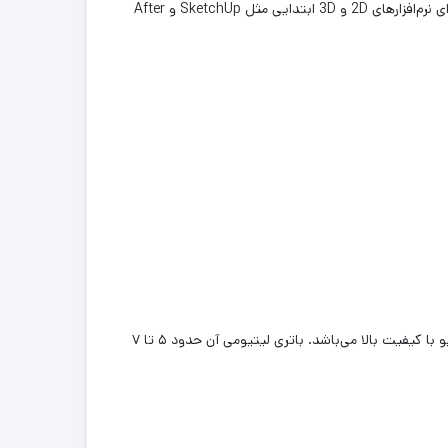
با پرفورمنس دو تا سه برابر بیشتر از UHD Graphics، برای کارهای نیمه‌حرفه‌ای گرافیکی، تدوین سبک، و اجرای نرم‌افزارهای 2D و 3D ابتدایی مثل SketchUp و After
وزن تقریبی دستگاه ۱.۷۴ کیلوگرم است. دارای بدنه مقاوم آلومینیومی، کیبورد با نور پس‌زمینه، حسگر اثر انگشت، وب‌کم HD، و بلندگوهای استریو با کیفیت بالا می‌باشد. باتری لیتیومی آن حدود ۵ تا ۷