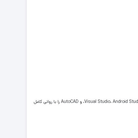
این لپ‌تاپ با پشتیبانی از رم پرسرعت DDR4 و SSD نوع NVMe، زمان بوت بسیار کوتاهی دارد و اجرای نرم‌افزارهایی نظیر Visual Studio، Android Studio، MATLAB، SPSS، و AutoCAD را با روانی کامل