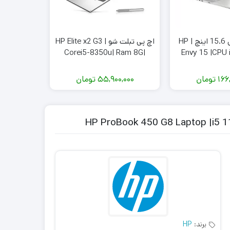
لپ تاپ اچ پی 15.6 اینچ | HP
اچ پی تبلت شو HP Elite x2 G3 |
| Core i5-
 | 256GB
Corei5-8350u| Ram 8G|
Envy 15 |CPU i7-11800H |
RAM 16G | RT
256G SSD | سیم کارت خور +
FHD |
SSD NVM
کیبورد
166
تومان
55,900,000
تومان
,000
HP ProBook 450 G8 Laptop |i5 1
برند:
HP