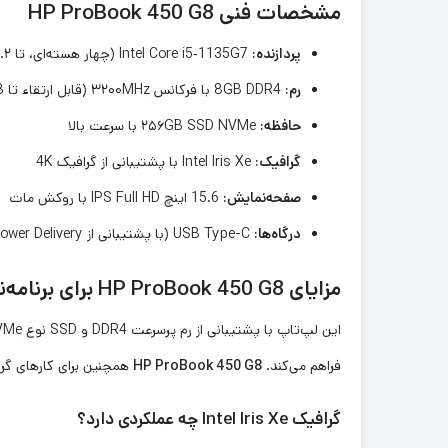
مشخصات فنی HP ProBook 450 G8
پردازنده:
Intel Core i5‑1135G7 (چهار هسته‌ای، تا ۴.۲ گیگاهرتز)
رم:
8GB DDR4 با فرکانس ۳۲۰۰MHz (قابل ارتقاء تا ۳۲GB)
حافظه:
۲۵۶GB SSD NVMe با سرعت بالا
گرافیک:
Intel Iris Xe با پشتیبانی از گرافیک 4K
صفحه‌نمایش:
15.6 اینچ IPS Full HD با روکش مات
درگاه‌ها:
USB Type-C (با پشتیبانی از Power Delivery و Thunderbolt)، USB 3.2، HDMI، LAN، کارت‌خوان SD
مزایای HP ProBook 450 G8 برای برنامه‌نویسی، طراحی و کسب‌وکار
فراهم می‌کند.
HP ProBook 450 G8
همچنین برای کارهای گراف
گرافیک Intel Iris Xe چه عملکردی دارد؟