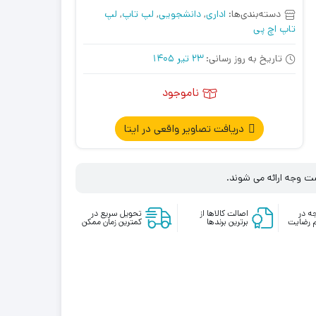
دسته‌بندی‌ها:
اداری
,
دانشجویی
,
لپ تاپ
,
لپ
تاپ اچ پی
تاریخ به روز رسانی:
23 تیر 1405
ناموجود
دریافت تصاویر واقعی در ایتا
شت وجه ارائه می شوند.
ه در
اصالت کالاها از
تحویل سریع در
 رضایت
برترین برندها
کمترین زمان ممکن