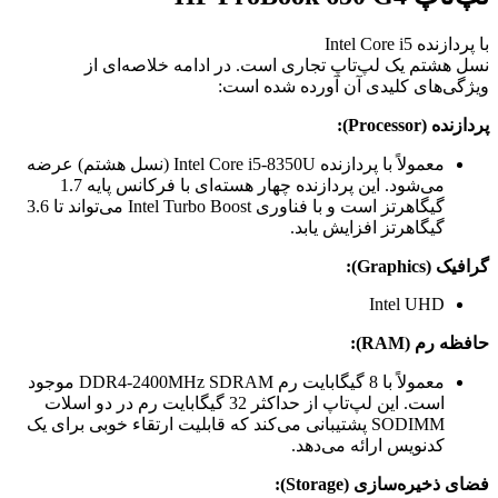
با پردازنده Intel Core i5
نسل هشتم یک لپ‌تاپ تجاری است. در ادامه خلاصه‌ای از
ویژگی‌های کلیدی آن آورده شده است:
پردازنده (Processor):
معمولاً با پردازنده Intel Core i5-8350U (نسل هشتم) عرضه
می‌شود. این پردازنده چهار هسته‌ای با فرکانس پایه 1.7
گیگاهرتز است و با فناوری Intel Turbo Boost می‌تواند تا 3.6
گیگاهرتز افزایش یابد.
گرافیک (Graphics):
Intel UHD
حافظه رم (RAM):
معمولاً با 8 گیگابایت رم DDR4-2400MHz SDRAM موجود
است. این لپ‌تاپ از حداکثر 32 گیگابایت رم در دو اسلات
SODIMM پشتیبانی می‌کند که قابلیت ارتقاء خوبی برای یک
کدنویس ارائه می‌دهد.
فضای ذخیره‌سازی (Storage):