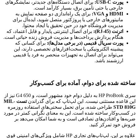
پورت USB-C:
برای اتصال دستگاه‌های جدیدتر، نمایشگرهای
خارجی یا حتی تأمین برق، بسیار کارآمد است.
HDMI و VGA:
برای یک راه‌اندازی دو صفحه نمایش به
مانیتورهای خارجی یا پروژکتور متصل شوید، ایده‌آل برای
مدیریت فروشگاه خود در حین تحقیق یا ایجاد محتوا.
اترنت (RJ-45):
برای اتصال اینترنتی پایدار و قابل اعتماد، که
هنگام پردازش پرداخت‌ها و مدیریت فروش زنده حیاتی است.
پورت سریال قدیمی (در برخی مدل‌ها):
برای کسانی که
پیشینه الکترونیکی یا سخت‌افزارهای تخصصی دارند، این
می‌تواند برای اتصال به تجهیزات منحصر به فرد یا قدیمی
ارزشمند باشد.
ساخته شده برای دوام، آماده برای کسب‌وکار
سری HP ProBook به دلیل دوام خود مشهور است، و 650 G4 نیز از
این قاعده مستثنی نیست. این لپ‌تاپ که برای گذراندن
تست MIL-
STD 810G
طراحی شده، برای تحمل سختی‌های استفاده روزمره
در کسب‌وکار ساخته شده است. این به معنای نگرانی کمتر در مورد
ضربه‌ها و افتادن‌های تصادفی است و به شما امکان می‌دهد بر
فروش خود تمرکز کنید.
علاوه بر این، لپ‌تاپ‌های تجاری HP شامل ویژگی‌های امنیتی قوی