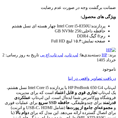
ضمانت برگشت وجه در صورت عدم رضایت
ویژگی های محصول:
پردازنده:
Intel Core i5-8350U چهار هسته ای نسل هشتم
حافظه داخلی:
256 GB NVMe
رم:
8 گیگ DDR4
صفحه نمایش:
۱۵.۴ اینچ Full HD
برند:
HP
دسته‌بندی‌ها:
لپ تاپ
,
لپ تاپ اچ پی
تاریخ به روز رسانی:
2
خرداد 1405
ناموجود
دریافت تصاویر واقعی در ایتا
لپ‌تاپ HP ProBook 650 G4 با پردازنده Intel Core i5 نسل هشتم،
یک لپ‌تاپ
تجاری قوی و قابل اعتماد
است که برای مدیریت
فروشگاه ووکامرس شما ایده‌آل است. این لپ‌تاپ
عملکردی
قدرتمند
برای چندوظیفگی،
حافظه SSD سریع
برای عملیات فوری
و
مجموعه‌ای جامع از پورت‌ها
(شامل USB-C، HDMI و اترنت)
برای اتصال گسترده ارائه می‌دهد. این مدل که برای
دوام بالا
(با
تست MIL-STD 810G) طراحی شده و دارای ویژگی‌های امنیتی