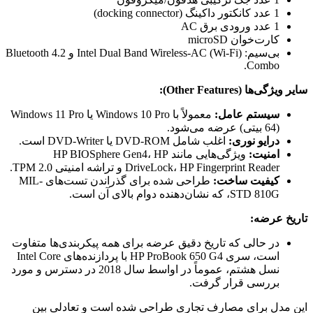
1 عدد کانکتور داکینگ (docking connector)
1 عدد ورودی برق AC
کارت‌خوان microSD
بی‌سیم: Intel Dual Band Wireless-AC (Wi-Fi) و Bluetooth 4.2
Combo.
سایر ویژگی‌ها (Other Features):
سیستم عامل:
معمولاً با Windows 10 Pro یا Windows 11 Pro
(64 بیتی) عرضه می‌شود.
درایو نوری:
اغلب شامل DVD-ROM یا DVD-Writer است.
امنیت:
ویژگی‌هایی مانند HP BIOSphere Gen4، HP
DriveLock، HP Fingerprint Reader و تراشه امنیتی TPM 2.0.
کیفیت ساخت:
طراحی شده برای گذراندن تست‌های MIL-
STD 810G، که نشان‌دهنده دوام بالای آن است.
تاریخ عرضه:
در حالی که تاریخ دقیق عرضه برای همه پیکربندی‌ها متفاوت
است، سری HP ProBook 650 G4 با پردازنده‌های Intel Core
نسل هشتم، عموماً در اواسط سال 2018 در دسترس و مورد
بررسی قرار گرفت.
این مدل برای مصارف تجاری طراحی شده است و تعادلی بین