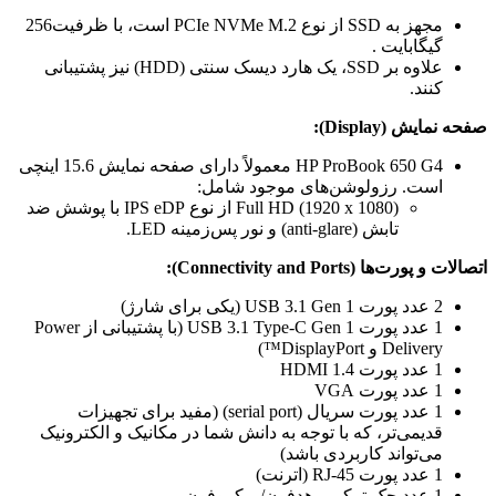
مجهز به SSD از نوع PCIe NVMe M.2 است، با ظرفیت‌256
گیگابایت .
علاوه بر SSD، یک هارد دیسک سنتی (HDD) نیز پشتیبانی
کنند.
صفحه نمایش (Display):
HP ProBook 650 G4 معمولاً دارای صفحه نمایش 15.6 اینچی
است. رزولوشن‌های موجود شامل:
Full HD (1920 x 1080) از نوع IPS eDP با پوشش ضد
تابش (anti-glare) و نور پس‌زمینه LED.
اتصالات و پورت‌ها (Connectivity and Ports):
2 عدد پورت USB 3.1 Gen 1 (یکی برای شارژ)
1 عدد پورت USB 3.1 Type-C Gen 1 (با پشتیبانی از Power
Delivery و DisplayPort™)
1 عدد پورت HDMI 1.4
1 عدد پورت VGA
1 عدد پورت سریال (serial port) (مفید برای تجهیزات
قدیمی‌تر، که با توجه به دانش شما در مکانیک و الکترونیک
می‌تواند کاربردی باشد)
1 عدد پورت RJ-45 (اترنت)
1 عدد جک ترکیبی هدفون/میکروفون