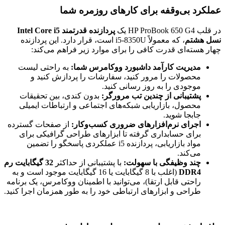
عملکرد بی‌وقفه برای کارهای روزمره شما
در قلب HP ProBook 650 G4 یک
پردازنده قدرتمند Intel Core i5
نسل هشتم
، که معمولاً i5-8350U است، قرار دارد. این پردازنده
چهار هسته‌ای قدرت کافی را برای موارد زیر فراهم می‌کند:
مدیریت کارآمد داشبورد ووکامرس شما:
به راحتی لیست
محصولات را مرور کنید، سفارشات را پردازش کنید و
موجودی را به روز رسانی کنید.
پشتیبانی از چندین تب مرورگر:
بدون کندی، بین تحقیقات
محصول، بازاریابی شبکه‌های اجتماعی و ارتباطات ایمیلی
جابجا شوید.
اجرای نرم‌افزارهای ضروری کسب‌وکار:
از صفحات گسترده
برای حسابداری گرفته تا ابزارهای طراحی گرافیکی برای
مواد بازاریابی، پردازنده i5 عملکردی پاسخگو را تضمین
می‌کند.
چند وظیفگی با سهولت:
با پشتیبانی از حداکثر
32 گیگابایت رم
DDR4
(اغلب با 8 گیگابایت یا 16 گیگابایت موجود است و به
راحتی قابل ارتقا)، می‌توانید با اطمینان ووکامرس، یک برنامه
طراحی و ابزارهای ارتباطی خود را به طور همزمان اجرا کنید.