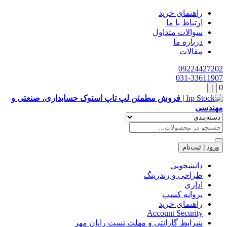
راهنمای خرید
ارتباط با ما
سوالات متداول
درباره ما
مقالات
09224427202
031-33611907
0
|
| فروش مطمئن لپ تاپ استوک حسابداری، صنعتی و
مهندسی
ورود | ثبت‌نام
دانشجویی
طراحی و رندرینگ
اداری
پروانه کسب
راهنمای خرید
Account Security
شرایط گارانتی و مهلت تست رایان مهر