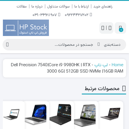
راهنمای خرید
ارتباط با ما
سوالات متداول
درباره ما
مقالات
031-33611907
09224427202
|
0
Home
-
لپ تاپ
-
Dell Precision 7540|Core i9 9980HK | RTX
3000 6G| 512GB SSD NVMe |16GB RAM
محصولات مرتبط