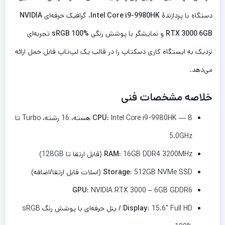
دستگاه با پردازندهٔ
Intel Core i9-9980HK
، گرافیک حرفه‌ای
NVIDIA
RTX 3000 6GB
و نمایشگر با پوشش رنگی
sRGB 100%
تجربه‌ای
نزدیک به ایستگاه کاری دسکتاپ را در قالب یک لپ‌تاپ قابل حمل ارائه
می‌دهد.
خلاصه مشخصات فنی
CPU:
Intel Core i9-9980HK — 8 هسته، 16 رشته، Turbo تا
5.0GHz
16GB DDR4 3200MHz (قابل ارتقا تا 128GB)
RAM:
512GB NVMe SSD (اسلات قابل ارتقا/اضافه)
Storage:
GPU:
NVIDIA RTX 3000 – 6GB GDDR6
Display:
15.6″ Full HD / پنل حرفه‌ای با پوشش رنگ sRGB