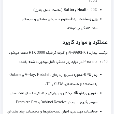
100%
90% (سلامت کامل باتری)
Battery Health:
وزن و ساخت:
بدنهٔ مقاوم با طراحی صنعتی و سیستم
خنک‌کنندگی پیشرفته
عملکرد و موارد کاربرد
ترکیب پردازندهٔ i9-9980HK و کارت گرافیک RTX 3000 باعث می‌شود
Precision 7540 در موارد زیر عملکرد قابل‌توجهی داشته باشد:
رندر GPU-محور:
تسریع رندرهای V-Ray، Redshift و Octane
با استفاده از هسته‌های CUDA و RT.
تدوین ویدئو 4K:
پخش و ویرایش چند لایه، اعمال افکت‌ها و
خروجی‌گیری سریع در DaVinci Resolve و Premiere Pro.
محاسبات مهندسی:
اجرای شبیه‌سازی‌ها و محاسبات چند رشته‌ای