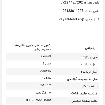
تلفن همراه:
09224427202
تلفن ثابت:
03133611907
کانال/پیج:
@RayanMehrLap
کاربری صنعتی، کاربری مالتی‌مدیا،
طبقه‌بندی
مخصوص بازی
Core i9
سری پردازنده
نسل 9
نسل پردازنده
9980HK
مدل پردازنده
NVIDIA
سازنده پردازنده گرافیکی
512 گیگ
حافظه داخلی
16 گیگابایت
ظرفیت حافظه RAM
1080×1920 FullHD
دقت صفحه نمایش