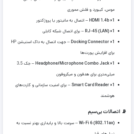
موس، کیبورد و فلش مموری
1× HDMI 1.4b
– اتصال به مانیتور یا پروژکتور
1× RJ-45 (LAN)
– برای اتصال شبکه کابلی
1× Docking Connector
– جهت اتصال به داک استیشن HP
برای افزایش پورت‌ها
1× Headphone/Microphone Combo Jack
– جک 3.5
میلی‌متری برای هدفون و میکروفون
1× Smart Card Reader
– برای امنیت سازمانی و کارت‌های
هوشمند
📡 اتصالات بی‌سیم
Wi-Fi 6 (802.11ax)
– سرعت بالا و پایداری بهتر نسبت به
نسل‌های قبلی