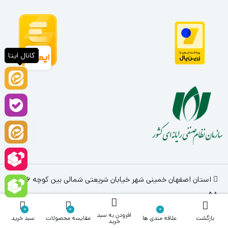
کانال ایتا
استان اصفهان خمینی شهر خیابان شریعتی شمالی بین کوچه 56 و
58
0
0
0
031-33611907
09224427202
افزودن به سبد
بازگشت
علاقه مندی ها
مقایسه محصولات
سبد خرید
خرید