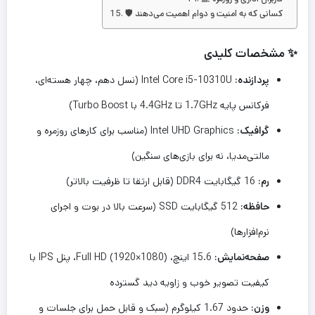
🛡️ کسانی که به امنیت و دوام اهمیت می‌دهند
✨ مشخصات کلیدی
پردازنده:
Intel Core i5-10310U (نسل دهم، چهار هسته‌ای،
فرکانس پایه 1.7GHz تا 4.4GHz با Turbo Boost)
گرافیک:
Intel UHD Graphics (مناسب برای کارهای روزمره و
مالتی‌مدیا، نه برای بازی‌های سنگین)
رم:
16 گیگابایت DDR4 (قابل ارتقا تا ظرفیت بالاتر)
حافظه:
512 گیگابایت SSD (سرعت بالا در بوت و اجرای
نرم‌افزارها)
صفحه‌نمایش:
15.6 اینچ، Full HD (1920×1080)، پنل IPS با
کیفیت تصویر خوب و زاویه دید گسترده
وزن:
حدود 1.67 کیلوگرم (سبک و قابل حمل برای جلسات و