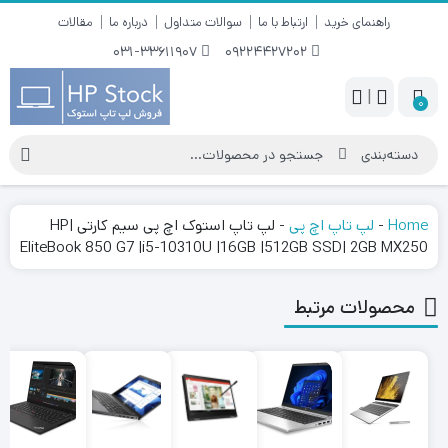
راهنمای خرید
ارتباط با ما
سوالات متداول
درباره ما
مقالات
031-33611907
09224427202
|
0
Home
-
لپ تاپ اچ پی
-
لپ تاپ استوک اچ پی سیم کارتی |HP
EliteBook 850 G7 |i5-10310U |16GB |512GB SSD| 2GB MX250
محصولات مرتبط