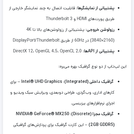
پشتیبانی از نمایشگرها:
قابلیت اتصال به چند نمایشگر خارجی از
طریق پورت‌های HDMI و Thunderbolt 3
رزولوشن خروجی:
پشتیبانی از رزولوشن‌های بالا تا 4K
(3840×2160) در 60Hz از طریق DisplayPort/Thunderbolt
پشتیبانی از APIها:
DirectX 12، OpenGL 4.5، OpenCL 2.0
این لپ‌تاپ از دو نوع گرافیک بهره می‌بره:
گرافیک داخلی (Integrated): Intel® UHD Graphics
– برای
کارهای اداری، وب‌گردی، طراحی دوبعدی، ویرایش سبک ویدیو و
اجرای نرم‌افزارهای بیزینسی.
گرافیک مجزا (Discrete): NVIDIA® GeForce® MX250
(2GB GDDR5)
– این کارت گرافیک برای پردازش‌های گرافیکی