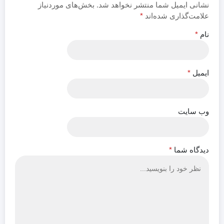
نشانی ایمیل شما منتشر نخواهد شد.
بخش‌های موردنیاز
بتای AI
نمایش
خود را
یک فایل
برای
علامت‌گذاری شده‌اند
*
Playground
(Display
بالا ببرید
اکسل
بقیه ما،
یک
Settings)
آیا تا
خراب را
هیچ
نام
*
برنامه
بروید.
به ...
تشخیص
زمانی
رایگان
در آنجا
می‌دهد،
بهتر از
برای
می‌توانید
به طور
الان
دانلود و
انتخاب
...
برای
ایمیل
*
...
...
مجرم
...
وب‌ سایت
دیدگاه‌ شما
*