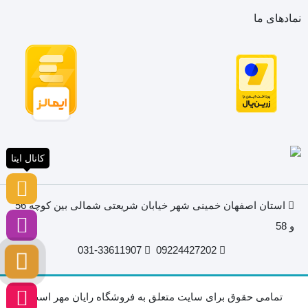
نمادهای ما
کانال ایتا
استان اصفهان خمینی شهر خیابان شریعتی شمالی بین کوچه 56
و 58
031-33611907
09224427202
تمامی حقوق برای سایت متعلق به فروشگاه رایان مهر است.