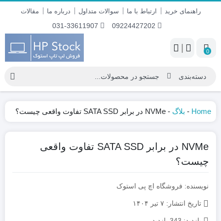
راهنمای خرید
ارتباط با ما
سوالات متداول
درباره ما
مقالات
031-33611907
09224427202
|
0
Home
-
بلاگ
-
NVMe در برابر SATA SSD تفاوت واقعی چیست؟
NVMe در برابر SATA SSD تفاوت واقعی
چیست؟
نویسنده: فروشگاه اچ پی استوک
تاریخ انتشار:
۷ تیر ۱۴۰۴
بازدید:
343 بازدید