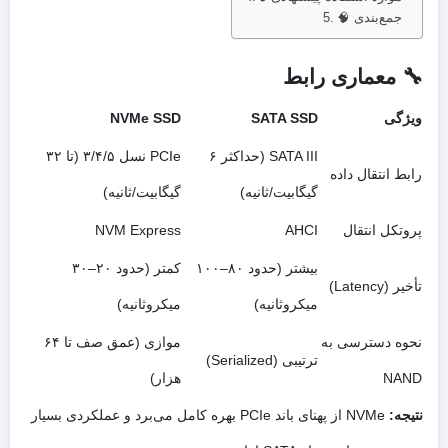
🧠 جمع‌بندی
🔧 معماری رابط
ویژگی
SATA SSD
NVMe SSD
SATA III (حداکثر ۶
PCIe نسل ۳/۴/۵ (تا ۳۲
رابط انتقال داده
گیگابیت/ثانیه)
گیگابیت/ثانیه)
پروتکل انتقال
AHCI
NVM Express
بیشتر (حدود ۸۰–۱۰۰
کمتر (حدود ۲۰–۳۰
تأخیر (Latency)
میکروثانیه)
میکروثانیه)
نحوه دسترسی به
موازی (عمق صف تا ۶۴
ترتیبی (Serialized)
NAND
هزار)
نتیجه:
NVMe از پهنای باند PCIe بهره‌ کامل می‌برد و عملکردی بسیار