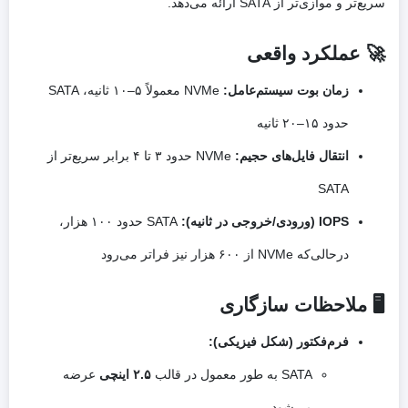
سریع‌تر و موازی‌تر از SATA ارائه می‌دهد.
🚀 عملکرد واقعی
زمان بوت سیستم‌عامل:
NVMe معمولاً ۵–۱۰ ثانیه، SATA
حدود ۱۵–۲۰ ثانیه
انتقال فایل‌های حجیم:
NVMe حدود ۳ تا ۴ برابر سریع‌تر از
SATA
IOPS (ورودی/خروجی در ثانیه):
SATA حدود ۱۰۰ هزار،
درحالی‌که NVMe از ۶۰۰ هزار نیز فراتر می‌رود
🖥️ ملاحظات سازگاری
فرم‌فکتور (شکل فیزیکی):
SATA به طور معمول در قالب
۲.۵ اینچی
عرضه
می‌شود