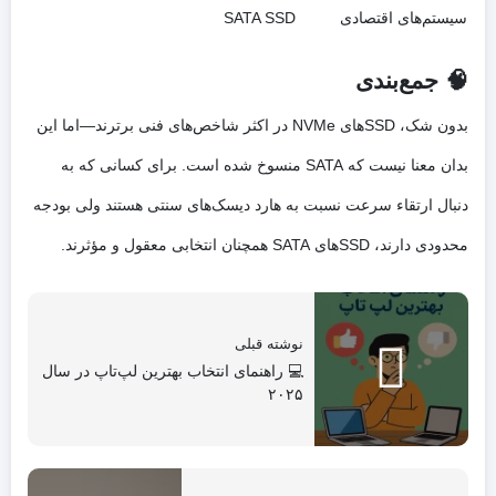
سیستم‌های اقتصادی
SATA SSD
🧠 جمع‌بندی
بدون شک، SSDهای NVMe در اکثر شاخص‌های فنی برترند—اما این
بدان معنا نیست که SATA منسوخ شده است. برای کسانی که به
دنبال ارتقاء سرعت نسبت به هارد دیسک‌های سنتی هستند ولی بودجه
محدودی دارند، SSDهای SATA همچنان انتخابی معقول و مؤثرند.
نوشته قبلی
💻 راهنمای انتخاب بهترین لپ‌تاپ در سال
۲۰۲۵